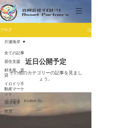
合同会社イロドリ
Asset Partners
ブログ
片瀬海岸
全ての記事
近日公開予定
居住支援
材木座 賃
その他のカテゴリーの記事を見まし
貸
ょう。
イロドリ不
動産マーケ
ット
© 2019 irodori,llc
鵠沼海岸
賃貸
材木座