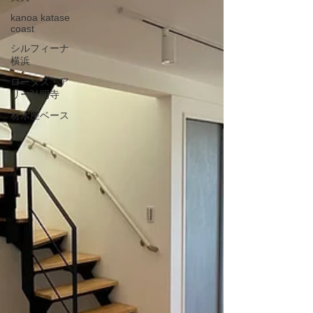
kanoa katase
coast
シルフィーナ
横浜
ロータス・ア
リー弘明寺
材木座ベース