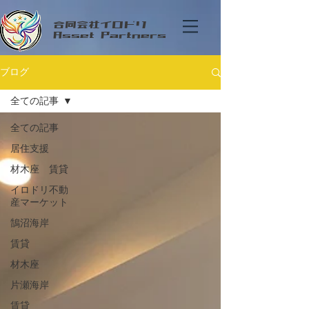
合同会社イロドリ
Asset Partners
ブログ
全ての記事
全ての記事
居住支援
材木座 賃貸
イロドリ不動
産マーケット
鵠沼海岸
賃貸
材木座
片瀬海岸
賃貸